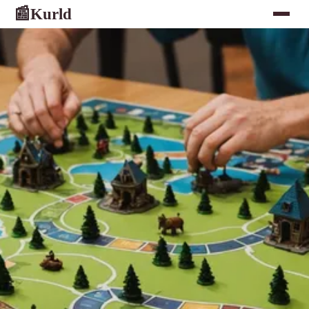
Kurld
📰