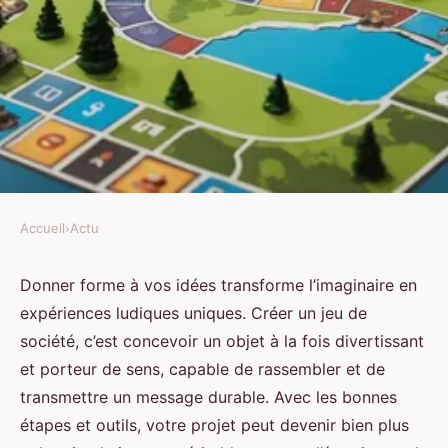
Accueil
›
Actu
ACTU
Donnez vie à vos idées avec la
Donner forme à vos idées transforme l’imaginaire en
expériences ludiques uniques. Créer un jeu de
création de jeux de société !
société, c’est concevoir un objet à la fois divertissant
et porteur de sens, capable de rassembler et de
Manon
•
3 octobre 2025
•
9 min de lecture
transmettre un message durable. Avec les bonnes
étapes et outils, votre projet peut devenir bien plus